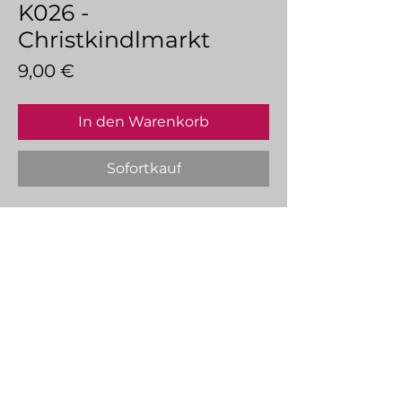
K026 -
Christkindlmarkt
Preis
9,00 €
In den Warenkorb
Sofortkauf
BÜTTENPAPIER STRUKTURIERT
CREME.
Creme
200g/qm Grammatur
Raue Oberflächenstruktur
Hochwertige Haptik