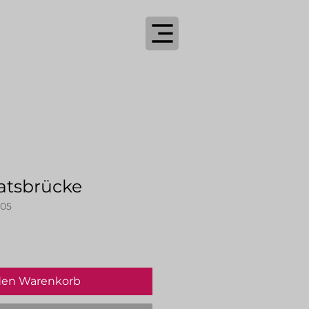
atsbrücke
005
den Warenkorb