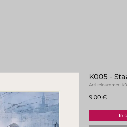
K005 - Sta
Artikelnummer: K
Preis
9,00 €
In 