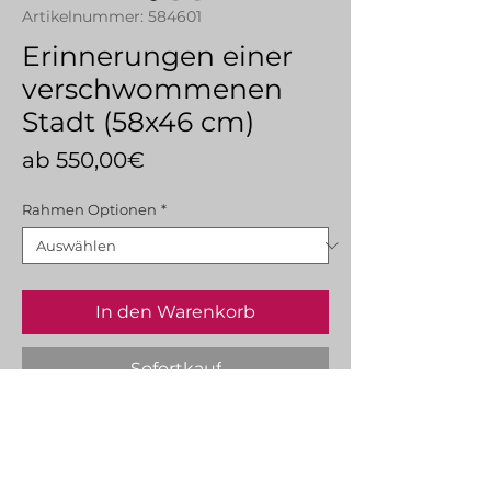
Artikelnummer: 584601
Erinnerungen einer
verschwommenen
Stadt (58x46 cm)
Sale-
ab
550,00€
Preis
Rahmen Optionen
*
In den Warenkorb
Sofortkauf
* Das Aquarell hat die Maße
37x26 cm, mit einem Passepartout
von 58x46 cm.