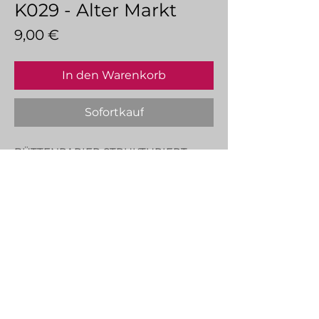
K029 - Alter Markt
Preis
9,00 €
In den Warenkorb
Sofortkauf
BÜTTENPAPIER STRUKTURIERT
CREME.
Creme
200g/qm Grammatur
Raue Oberflächenstruktur
Hochwertige Haptik