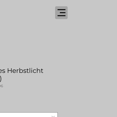
s Herbstlicht
)
96
le-
eis